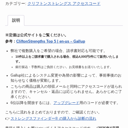
カテゴリー:
クリフトンストレングス アクセスコード
フ
ト
説明
ン
ス
※定価は公式サイトをご覧ください。
ト
参考：
CliftonStrengths Top 5 | en-us – Gallup
レ
ン
弊社で複数購入をご希望の場合、請求書対応も可能です。
グ
10件以上をご請求書で購入される場合、税込4,000円/件にて販売いたしま
す。
ス
銀行振込・手数料はご負担ください。お見積書をお送りいたします。
ア
Gallup社によるシステム変更や為替の影響によって、事前事後のお
ク
知らせなく価格が変動します。
セ
こちらの商品は購入の領収メールと同時にアクセスコードが送られ
ますので、キャンセル・返品には応じられません。あらかじめご了
ス
承ください。
コ
6位以降を開放するには、
アップグレード
用のコードが必要です。
ー
こちらに流れをまとめておりますので、ご確認ください。
ド
👉
ストレングスファインダー® の購入から診断の流れ
個